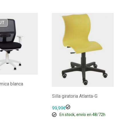
UT
ómica blanca
Silla giratoria Atlanta-G
99,99
€
En stock, envío en 48/72h