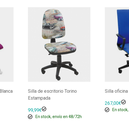
 Blanca
Silla de escritorio Torino
Silla oficina
Estampada
267,00
€
99,99
€
En stock,
En stock, envío en 48/72h