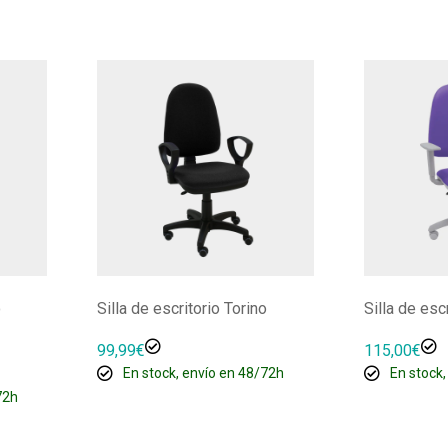
o
Silla de escritorio Torino
Silla de esc
99,99
€
115,00
€
En stock, envío en 48/72h
En stock,
72h