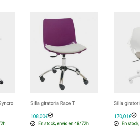
 Syncro
Silla giratoria Race T.
Silla girato
108,00
€
170,01
€
72h
En stock, envío en 48/72h
En stock,