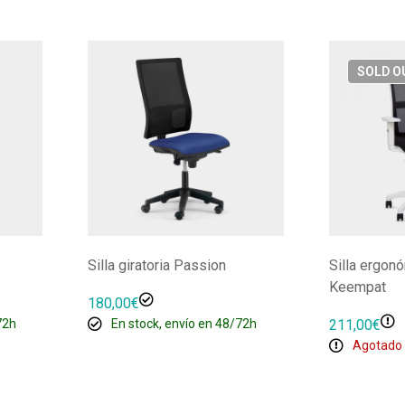
SOLD
O
Silla giratoria Passion
Silla ergon
Keempat
180,00
€
72h
En stock, envío en 48/72h
211,00
€
Agotado