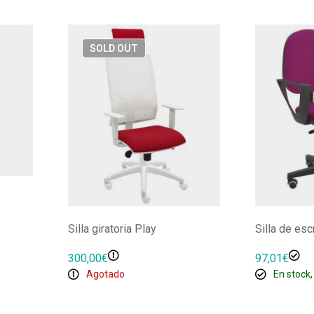
SOLD
OUT
Silla giratoria Play
Silla de esc
300,00
€
97,01
€
Agotado
En stock,