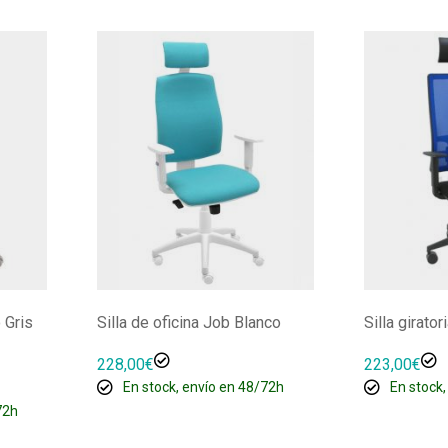
o Gris
Silla de oficina Job Blanco
Silla girato
228,00
€
223,00
€
En stock, envío en 48/72h
En stock,
72h