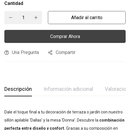
Cantidad
Añadir al carrito
Comprar Ahora
Una Pregunta
Compartir
Descripción
Información adicional
Valoracion
Dale el toque final a tu decoración de terraza o jardín con nuestro
sillón apilable ‘Dallas’ y la mesa ‘Donna’. Descubre la
combinación
perfecta entre diseño y confort.
Gracias a su composición en