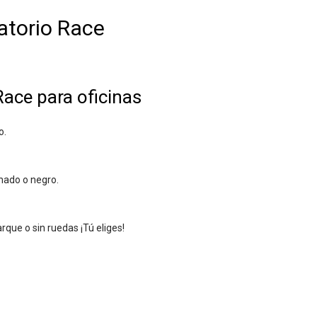
atorio Race
Race para oficinas
o.
mado o negro.
que o sin ruedas ¡Tú eliges!