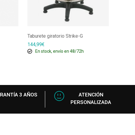
Taburete giratorio Strike-G
Taburete
144,99
€
155,00
€
En stock, envío en 48/72h
En s
RANTÍA 3 AÑOS
ATENCIÓN
PERSONALIZADA