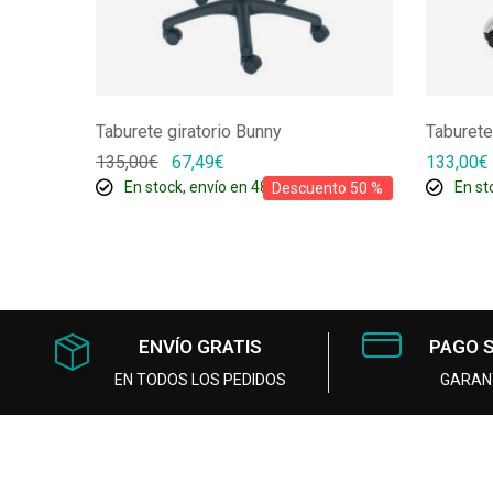
Taburete giratorio Bunny
Taburete
135,00
€
67,49
€
133,00
€
En stock, envío en 48/72h
En st
Descuento 50 %
ENVÍO GRATIS
PAGO 
EN TODOS LOS PEDIDOS
GARAN