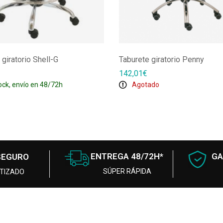
 giratorio Shell-G
Taburete giratorio Penny
142,01
€
ock, envío en 48/72h
Agotado
ENTREGA 48/72H*
GA
SEGURO
SÚPER RÁPIDA
TIZADO