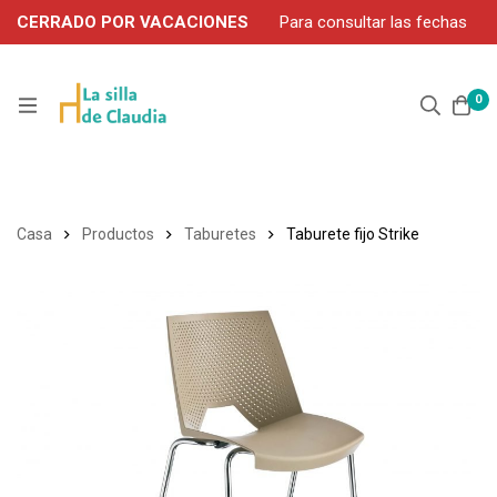
CERRADO POR VACACIONES
Para consultar las fechas
de servicio durante agosto, contacte por WhatsApp: 663 302
906
0
Casa
Productos
Taburetes
Taburete fijo Strike