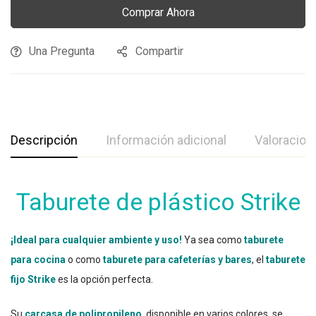
Comprar Ahora
Una Pregunta
Compartir
Descripción
Información adicional
Valoracion
Taburete de plástico Strike
¡Ideal para cualquier ambiente y uso!
Ya sea como
taburete
para cocina
o como
taburete para cafeterías y bares
, el
taburete
fijo Strike
es la opción perfecta.
Su
carcasa de polipropileno
, disponible en varios colores, se