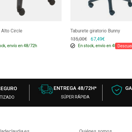
 Alto Circle
Taburete giratorio Bunny
135,00
€
67,49
€
ock, envío en 48/72h
En stock, envío en 48/72h
Descue
ENTREGA 48/72H*
GA
SEGURO
SÚPER RÁPIDA
TIZADO
lladeclaudia.es
Quiénes somos