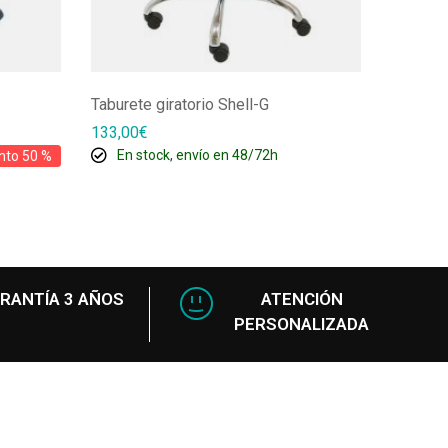
Taburete giratorio Shell-G
Silla de
133,00
€
156,01
€
En stock, envío en 48/72h
En s
nto 50 %
RANTÍA 3 AÑOS
ATENCIÓN
PERSONALIZADA