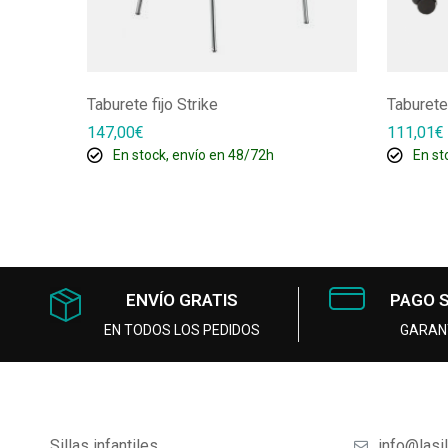
Taburete fijo Strike
Taburete
147,00
€
111,01
€
En stock, envío en 48/72h
En st
ENVÍO GRATIS
PAGO 
EN TODOS LOS PEDIDOS
GARAN
Sillas infantiles
info@lasi