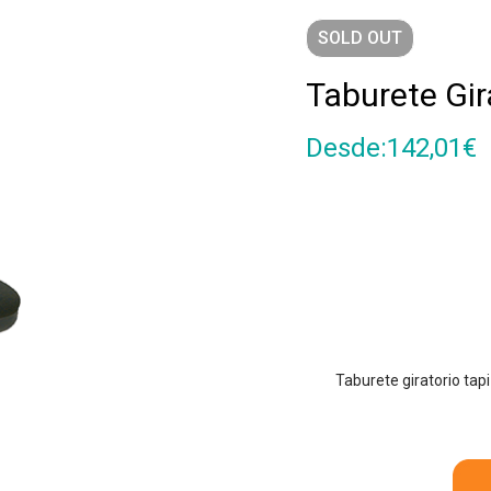
SOLD
OUT
Taburete Gir
Desde:
142,01
€
Taburete giratorio tap