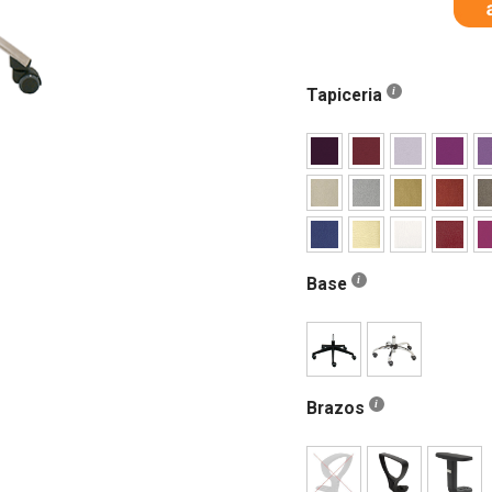
Tapiceria
Base
Brazos