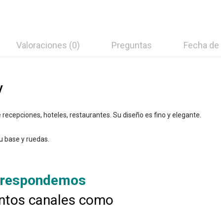
Valoraciones (0)
Preguntas
Fecha de
y
 recepciones, hoteles, restaurantes. Su diseño es fino y elegante.
u base y ruedas.
 respondemos
intos canales como