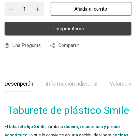
Añadir al carrito
Comprar Ahora
Una Pregunta
Compartir
Descripción
Información adicional
Valoracion
Taburete de plástico Smile
El
taburete fijo Smile
combina
diseño, resistencia y precio
económico
, lo que lo convierte en una opción ideal para
cocinas,