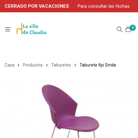
CERRADO POR VACACIONES
Para consultar las fechas
de servicio durante agosto, contacte por WhatsApp: 663 302
906
0
Casa
Productos
Taburetes
Taburete fijo Smile