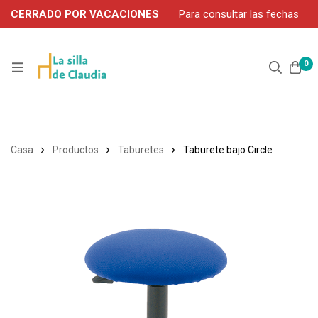
CERRADO POR VACACIONES
Para consultar las fechas
de servicio durante agosto, contacte por WhatsApp: 663 302
906
0
Casa
Productos
Taburetes
Taburete bajo Circle