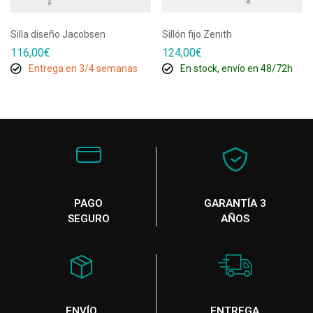
Silla diseño Jacobsen
Sillón fijo Zenith
116,00
€
124,00
€
Entrega en 3/4 semanas
En stock, envío en 48/72h
PAGO
GARANTÍA 3
SEGURO
AÑOS
ENVÍO
ENTREGA