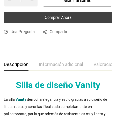
Añadir al carrito
Comprar Ahora
Una Pregunta
Compartir
Descripción
Información adicional
Valoracion
Silla de diseño Vanity
La silla
Vanity
derrocha elegancia y estilo gracias a su diseño de
líneas rectas y sencillas. Realizada completamente en
policarbonato, por lo que además de resistente es muy ligera y