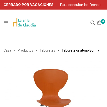
CERRADO POR VACACIONES
Para consultar las fechas
de servicio durante agosto, contacte por WhatsApp: 663 302
906
0
Casa
Productos
Taburetes
Taburete giratorio Bunny