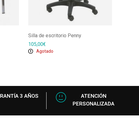
Silla de escritorio Penny
Silla gi
105,00
€
150,00
€
Agotado
En s
RANTÍA 3 AÑOS
ATENCIÓN
PERSONALIZADA