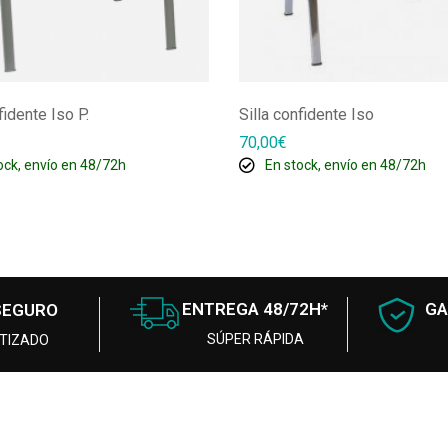
fidente Iso P.
Silla confidente Iso
70,00
€
ock, envío en 48/72h
En stock, envío en 48/72h
ENTREGA 48/72H*
GA
SEGURO
SÚPER RÁPIDA
TIZADO