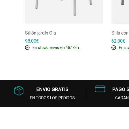
Sillón jardín Ola
Silla con
98,00
€
62,00
€
En stock, envío en 48/72h
En st
ENVÍO GRATIS
PAGO 
EN TODOS LOS PEDIDOS
GARAN