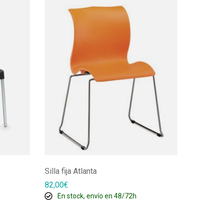
SO
Silla fija Atlanta
Sillón 
82,00
€
144,00
€
En stock, envío en 48/72h
Ago