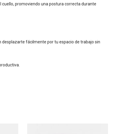
 el cuello, promoviendo una postura correcta durante
en desplazarte fácilmente por tu espacio de trabajo sin
productiva.
SO