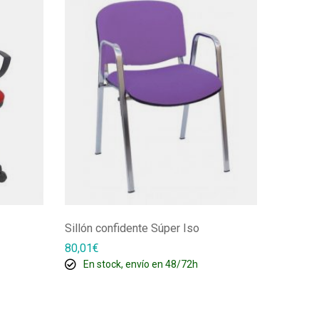
Sillón confidente Súper Iso
Silla gi
80,01
€
196,00
€
En stock, envío en 48/72h
Ago