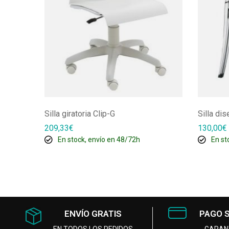
Silla giratoria Clip-G
Silla dis
209,33
€
130,00
€
En stock, envío en 48/72h
En st
ENVÍO GRATIS
PAGO 