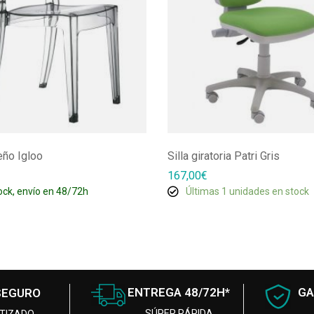
eño Igloo
Silla giratoria Patri Gris
167,00
€
ock, envío en 48/72h
Últimas 1 unidades en stock
ENTREGA 48/72H*
GA
SEGURO
SÚPER RÁPIDA