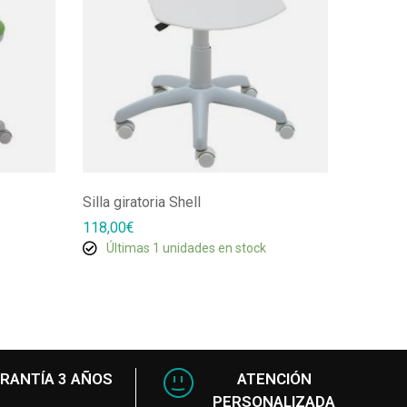
Silla giratoria Shell
Silla fija
118,00
€
138,10
€
Últimas 1 unidades en stock
En s
RANTÍA 3 AÑOS
ATENCIÓN
PERSONALIZADA