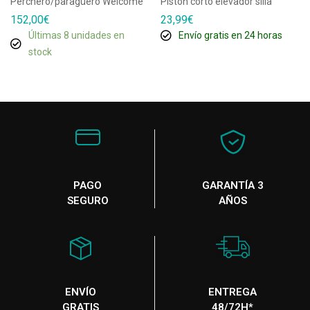
Perchero/paragüero Welcome
Pistón corto elevador silla
152,00
€
23,99
€
Últimas 8 unidades en
Envío gratis en 24 horas
stock
PAGO
GARANTÍA 3
SEGURO
AÑOS
ENVÍO
ENTREGA
GRATIS
48/72H*