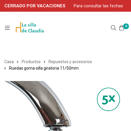
CERRADO POR VACACIONES
Para consultar las fechas
de servicio durante agosto, contacte por WhatsApp: 663 302
906
0
Casa
Productos
Repuestos y accesorios
Ruedas goma silla giratoria 11/50mm